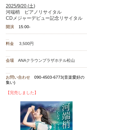
2025/9/20 (土)
河端梢 ピアノリサイタル
​CDメジャーデビュー記念リサイタル
開演
15:00-
......................................................................
...
料金
3,500
円
.............
.............................
............................
....
会場
ANAクラウンプラザホテル松山
......................................................................
....
お問い合わせ
090-4503-6773
(音楽愛好の
集い)
​【完売しました】