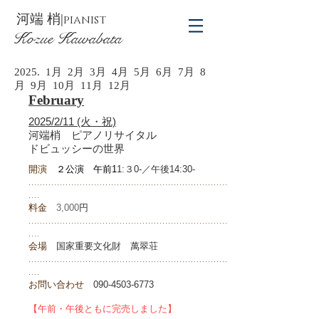
河端 梢
|
pianist
Kozue Kawabata
2025. 1月 2月 3月 4月 5月 6月 7月 8
月 9月 10月 11月 12月
February
2025/2/11 (火・祝)
河端梢 ピアノリサイタル
​ドビュッシーの世界
開演
２公演 午前
1
1:３0-／午後14:30-
......................................................................
....
料金
3,000
円
......................................................................
....
会場
国家重要文化財 萬翠荘
......................................................................
....
お問い合わせ
090-4503-6773
【午前・午後ともに完売しました】