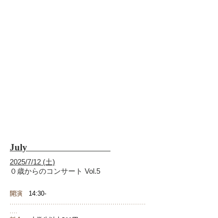
July
2025/7/12 (土)
０歳からのコンサート Vol.5
開演
14:30-
......................................................................
....