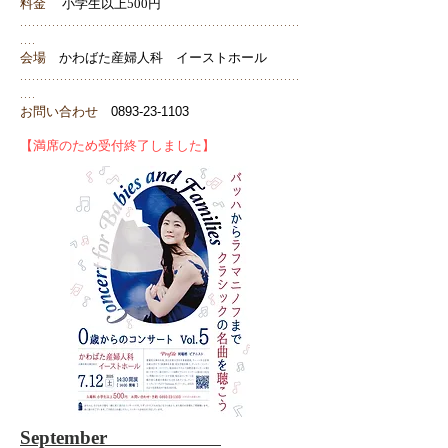
料金
小学生以上500
円
.............
.............................
............................
....
会場
かわばた産婦人科 イーストホール
......................................................................
....
お問い合わせ
0893-23-1103
​【満席のため受付終了しました】
September